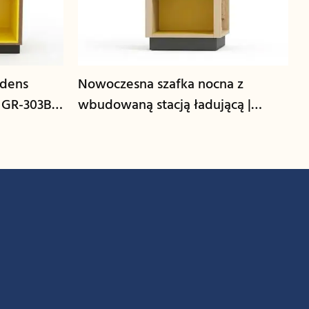
edens
Nowoczesna szafka nocna z
 GR-303B-
wbudowaną stacją ładującą |
GCON GR-306B-CG