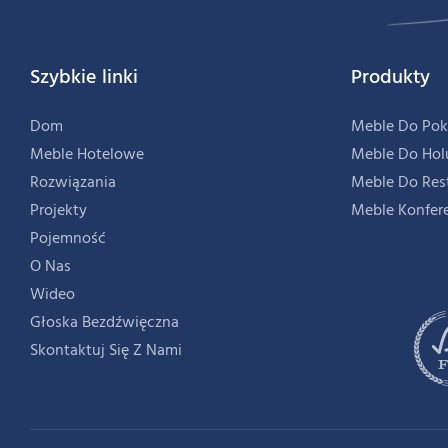
Szybkie linki
Produkty
Dom
Meble Do Pok
Meble Hotelowe
Meble Do Hol
Rozwiązania
Meble Do Res
Projekty
Meble Konfer
Pojemność
O Nas
Wideo
Głoska Bezdźwięczna
Skontaktuj Się Z Nami