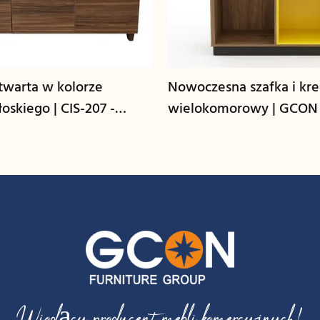
warta w kolorze
Nowoczesna szafka i kr
oskiego | CIS-207 -
wielokomorowy | GCON
CG-L
Wiodący producent mebli komercyjnych!