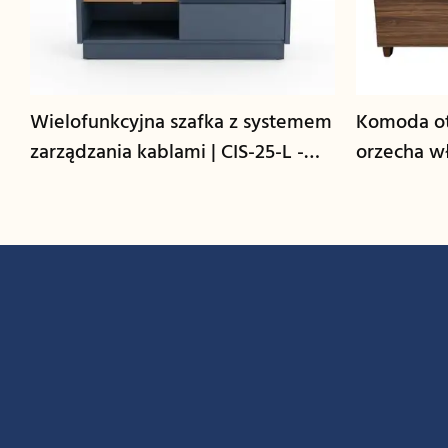
Wielofunkcyjna szafka z systemem
Komoda ot
zarządzania kablami | CIS-25-L -
orzecha wł
GCON
GCON