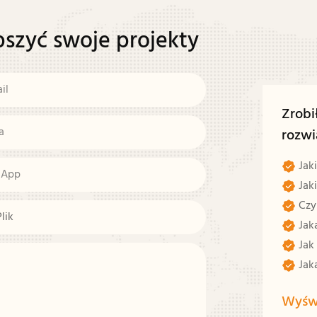
pszyć swoje projekty
il
Zrob
a
rozwi
Jaki
sApp
Jak
Czy
Plik
Jaka
Jak 
Jaka
Wyświ