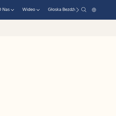
O Nas
Wideo
Głoska Bezdźwięczna
Skonta