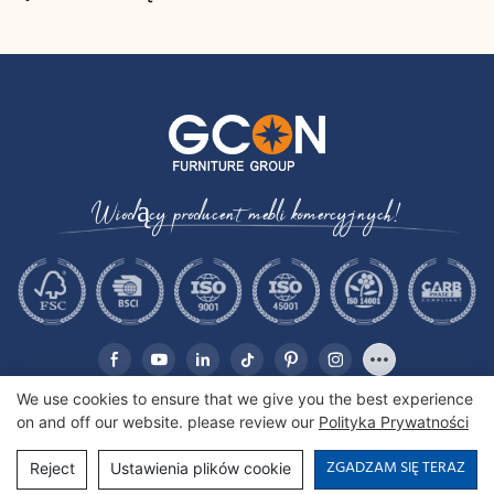
kablami | CIS-25-L - GCON
włoskiego | CIS-207 -
GCON
Wiodący producent mebli komercyjnych!
We use cookies to ensure that we give you the best experience
on and off our website. please review our
Polityka Prywatności
Copyright © 2026 Gcon Furniture Group Co., Ltd. |
Mapa witryny
ZGADZAM SIĘ TERAZ
Reject
Ustawienia plików cookie