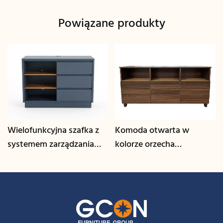
Powiązane produkty
Wielofunkcyjna szafka z
Komoda otwarta w
systemem zarządzania
kolorze orzecha
kablami | CIS-25-L - GCON
włoskiego | CIS-207 -
GCON