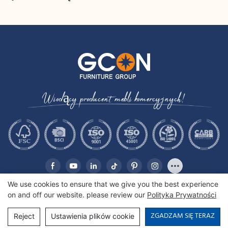
kablami | CIS-25-L - GCON
włoskiego | CIS-207 -
GCON
Wiodący producent mebli komercyjnych!
We use cookies to ensure that we give you the best experience
on and off our website. please review our
Polityka Prywatności
Copyright © 2026 Gcon Furniture Group Co., Ltd. |
Mapa witryny
ZGADZAM SIĘ TERAZ
Reject
Ustawienia plików cookie