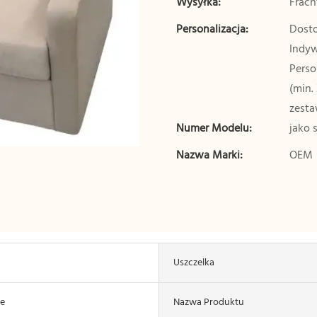
Wysyłka:
Frach
Personalizacja:
Dosto
Indyw
Perso
(min.
zest
Numer Modelu:
jako 
Nazwa Marki:
OEM
Uszczelka
e
Nazwa Produktu