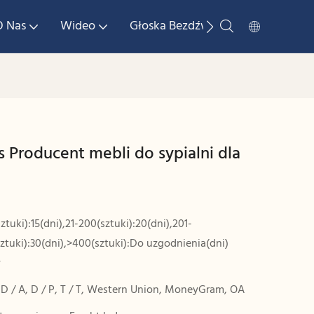
O Nas
Wideo
Głoska Bezdźwięczna
Skonta
s Producent mebli do sypialni dla
sztuki):15(dni),21-200(sztuki):20(dni),201-
ztuki):30(dni),>400(sztuki):Do uzgodnienia(dni)
y
, D / A, D / P, T / T, Western Union, MoneyGram, OA