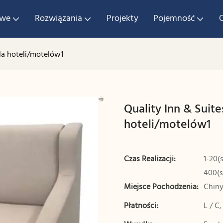
owe
Rozwiązania
Projekty
Pojemność
dla hoteli/motelów1
Quality Inn & Suite
hoteli/motelów1
Czas Realizacji:
1-20(
400(s
Miejsce Pochodzenia:
Chin
Płatności:
L / C