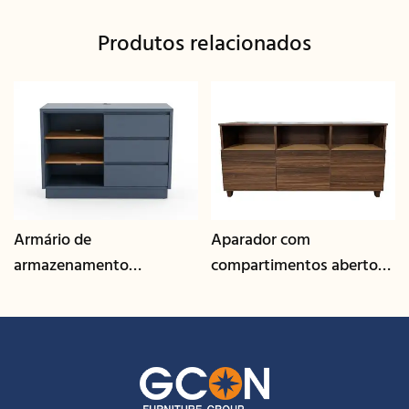
Produtos relacionados
Armário de
Aparador com
armazenamento
compartimentos abertos
multifuncional com
e acabamento em
gerenciamento de cabos |
nogueira | CIS-207 - GCON
CIS-25-L - GCON