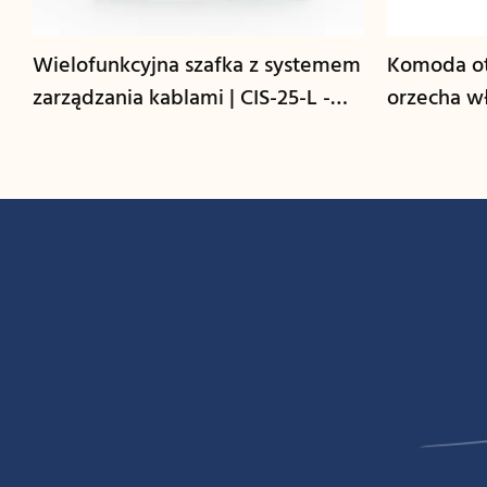
Wielofunkcyjna szafka z systemem
Komoda ot
zarządzania kablami | CIS-25-L -
orzecha wł
GCON
GCON