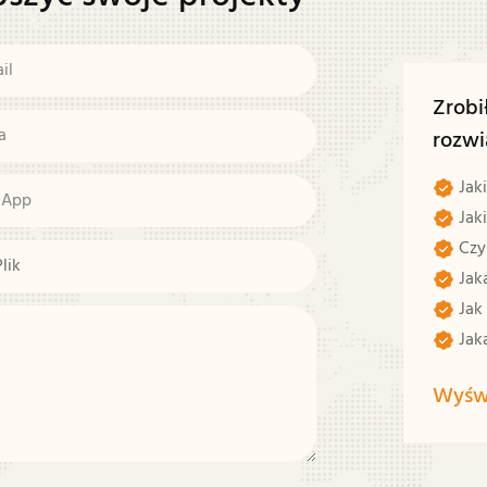
il
Zrob
a
rozwi
Jaki
sApp
Jak
Czy
Plik
Jaka
Jak 
Jaka
Wyświ