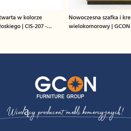
warta w kolorze
Nowoczesna szafka i kr
oskiego | CIS-207 -
wielokomorowy | GCON
CG-L
Wiodący producent mebli komercyjnych!