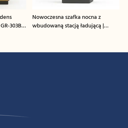
edens
Nowoczesna szafka nocna z
 GR-303B-
wbudowaną stacją ładującą |
GCON GR-306B-CG