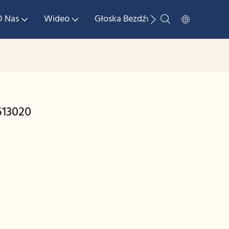
O Nas
Wideo
Głoska Bezdźwięczna
Skonta
613020