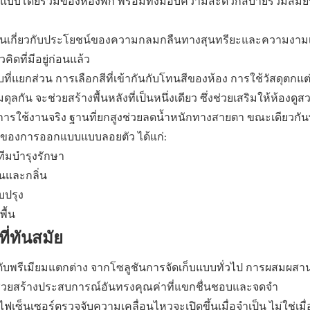
รออกแบบโดยรวมของห้องพัก พร้อมทั้งมอบความสะดวกสบายร่วมสมัยท
็นเกี่ยวกับประโยชน์ของความกลมกลืนทางสุนทรียะและความงามเช
ดที่มีอยู่ก่อนแล้ว
ี่แยกส่วน การเลือกสีที่เข้ากันกับโทนสีของห้อง การใช้วัสดุตกแต่
กัน จะช่วยสร้างพื้นหลังที่เป็นหนึ่งเดียว ซึ่งช่วยเสริมให้ห้องดูสว
ารใช้งานจริง ฐานที่ยกสูงช่วยลดน้ำหนักทางสายตา ขณะเดียวกั
เติมของการออกแบบแบบลอยตัว ได้แก่:
ีมบำรุงรักษา
นและกลิ่น
บปรุง
ื้น
ี่ทันสมัย
ับพรีเมียมแตกต่าง
จากโซลูชันการจัดเก็บแบบทั่วไป การผสมผสา
่วยสร้างประสบการณ์อันทรงคุณค่าที่แขกชื่นชอบและจดจำ
ิด ไฟเซ็นเซอร์ตรวจจับความเคลื่อนไหวจะเปิดขึ้นเมื่อจำเป็น ไม่ใช่เม