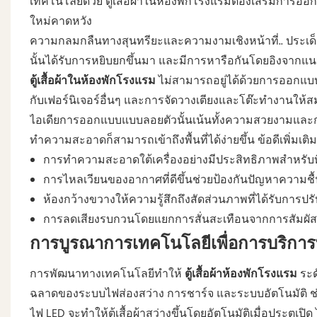
เทคโนโลยีด้วย ตู้เสื้อผ้าในห้องพักโรงแรมต้องเสริมกา
ใหม่คาดหวัง
ความกลมกลืนทางสุนทรียะและความงามเชิงหน้าที่.. ประเด
นั้นได้รับการหยิบยกขึ้นมา และมีการหารือกันโดยอิงจากแนวคิ
ตู้เสื้อผ้าในห้องพักโรงแรม
ไม่สามารถอยู่ได้ด้วยการออกแบบท
กับเฟอร์นิเจอร์อื่นๆ และการจัดวางเตียงและโต๊ะทำงานให้สมดุล
ไอเดียการออกแบบแบบลอยตัวนั้นเน้นทั้งความสวยงามและก
ทำความสะอาดก็สามารถเข้าถึงพื้นที่ได้ง่ายขึ้น ข้อดีเพิ่ม
การทำความสะอาดใต้เครื่องอย่างมีประสิทธิภาพสำหรับท
การไหลเวียนของอากาศที่ดีขึ้นช่วยป้องกันปัญหาความชื้
ห้องกว้างขวางให้ความรู้สึกถึงสัดส่วนภาพที่ได้รับการปรั
การลดเสียงรบกวนโดยแยกการสั่นสะเทือนจากการสัมผัสพ
การบูรณาการเทคโนโลยีเพื่อการบริการท
การพัฒนาทางเทคโนโลยีทำให้
ตู้เสื้อผ้าห้องพักโรงแรม
ระด
ฉลาดของระบบไฟส่องสว่าง การชาร์จ และระบบอัตโนมัติ ช
ไฟ LED จะทำให้ตู้เสื้อผ้าสว่างขึ้นโดยอัตโนมัติเมื่อประตูเป