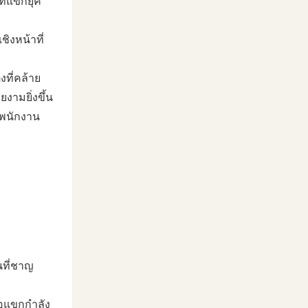
ี่แขกยุค
ิงหน้าที่
งที่คล้าย
ยงามยิ่งขึ้น
นพนักงาน
นที่ชาญ
ื่อแขกกำลัง