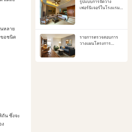
รูปแบบการจัดวาง
เฟอร์นิเจอร์ในโรงแรม
ส่งผลต่อเอกลักษณ์ของ
แบรนด์ ประสบการณ์
ของแขก และผล
ขวนหลาย
ตอบแทนจากการลงทุน
ตะขอชนิด
รายการตรวจสอบการ
ของโรงแรมอย่างไร
วางแผนโครงการ
เฟอร์นิเจอร์โรงแรม
ถัน ซึ่งจะ
อง