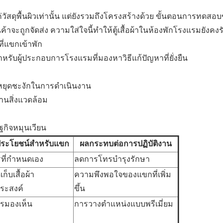
วัสดุพื้นผิวเท่านั้น แต่ยังรวมถึงโครงสร้างด้วย ขั้นตอนการทดสอ
ะถูกจัดส่ง ความใส่ใจนี้ทำให้ตู้เสื้อผ้าในห้องพักโรงแรมยังคง
่แขกเข้าพัก
หรับผู้ประกอบการโรงแรมที่มองหาวิธีแก้ปัญหาที่ยั่งยืน
หยุดชะงักในการดำเนินงาน
านสิ่งแวดล้อม
กิจหมุนเวียน
ิประโยชน์สำหรับแขก
ผลกระทบต่อการปฏิบัติงาน
รที่กำหนดเอง
ลดการโทรบำรุงรักษา
ก็บเสื้อผ้า
ความพึงพอใจของแขกที่เพิ่ม
ระสงค์
ขึ้น
ารมองเห็น
การวางตำแหน่งแบบพรีเมี่ยม