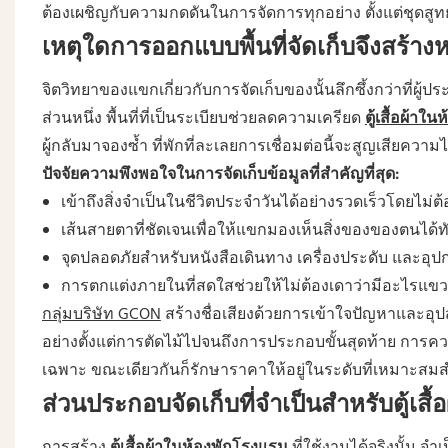
ต้องเผชิญกับความกดดันในการจัดการทุกอย่าง ตั้งแต่ชุดสูทยับ
เหตุใดการออกแบบพื้นที่จัดเก็บจึงสร
จิตวิทยาของแขกเกี่ยวกับการจัดเก็บของนั้นลึกซึ้งกว่าที่
ส่วนหนึ่ง พื้นที่ที่เป็นระเบียบช่วยลดความเครียด
ตู้เสื้อผ้าใ
ผู้กลับมาจองซ้ำ ที่พักที่ละเลยการเชื่อมต่อนี้จะสูญเสียควา
ปัจจัยความพึงพอใจในการจัดเก็บข้อมูลที่สำคัญที่สุด:
เข้าถึงสิ่งจำเป็นในชีวิตประจำวันได้อย่างรวดเร็วโดยไม่
เส้นสายตาที่ชัดเจนเพื่อให้แขกมองเห็นสิ่งของของตนได้ท
จุดปลอดภัยสำหรับหนังสือเดินทาง เครื่องประดับ และอุปก
การตกแต่งภายในที่สดใสช่วยให้ไม่ต้องเดาว่ามีอะไรแขวน
กลุ่มบริษัท GCON
สร้างชื่อเสียงด้วยการเข้าใจปัญหาและอ
อย่างตั้งแต่การตัดไม้ไปจนถึงการประกอบขั้นสุดท้าย การคว
เฉพาะ ขณะเดียวกันก็รักษาราคาให้อยู่ในระดับที่เหมาะสม
ส่วนประกอบจัดเก็บที่จำเป็นสำหรับตู้เสื
การสร้าง
ตู้เสื้อผ้าในห้องพักโรงแรม
ที่ใช้งานได้จริงนั้น
จำเ