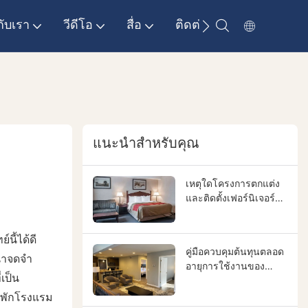
กับเรา
วีดีโอ
สื่อ
ติดต่อเรา
แนะนำสำหรับคุณ
เหตุใดโครงการตกแต่ง
และติดตั้งเฟอร์นิเจอร์
และอุปกรณ์ในโรงแรม
จึงขาดการควบคุม
นี้ได้ดี
ระหว่างนักออกแบบ ผู้รับ
คู่มือควบคุมต้นทุนตลอด
เหมา และซัพพลายเออร์
น่าจดจำ
อายุการใช้งานของ
และจะแก้ไขปัญหานี้ได้
เป็น
เฟอร์นิเจอร์โรงแรม |
อย่างไร
ลดต้นทุนการเปลี่ยน
องพักโรงแรม