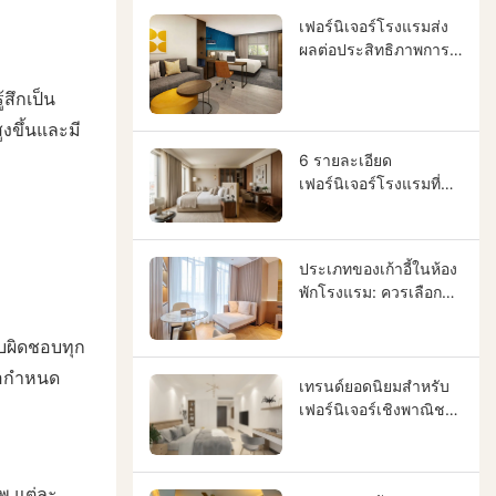
ทดแทนและเพิ่มผล
ตอบแทนจากการลงทุน |
เฟอร์นิเจอร์โรงแรมส่ง
GCON
ผลต่อประสิทธิภาพการ
ทำงานของพนักงาน
สึกเป็น
ทำความสะอาดและเพิ่ม
ผลตอบแทนจากการ
ูงขึ้นและมี
ลงทุนด้านการดำเนิน
6 รายละเอียด
งานอย่างไร
เฟอร์นิเจอร์โรงแรมที่
แขกสังเกตเห็นมากที่สุด
(และเหตุใดจึงมีความ
สำคัญในการออกแบบ
ประเภทของเก้าอี้ในห้อง
โรงแรม)
พักโรงแรม: ควรเลือก
แบบไหน และทำไมจึง
เหมาะกับคุณ
บผิดชอบทุก
ข้อกำหนด
เทรนด์ยอดนิยมสำหรับ
เฟอร์นิเจอร์เชิงพาณิชย์:
คู่มือฉบับสมบูรณ์สำหรับ
เฟอร์นิเจอร์ของคุณ
พ แต่ละ