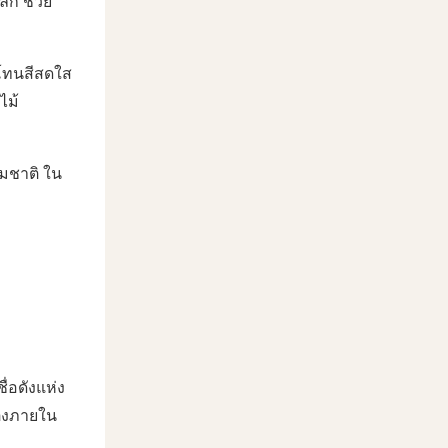
ัก ช่วย
้โทนสีสดใส
ไม้
รมชาติ ใน
่อดังแห่ง
ต่งภายใน