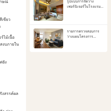
ักษณ์
รูปแบบการจัดวาง
เฟอร์นิเจอร์ในโรงแรม
ส่งผลต่อเอกลักษณ์ของ
แบรนด์ ประสบการณ์
ีเขียว
ของแขก และผล
ิ
ตอบแทนจากการลงทุน
รายการตรวจสอบการ
ของโรงแรมอย่างไร
วางแผนโครงการ
ไม้เนื้อ
เฟอร์นิเจอร์โรงแรม
วามสงบภายใน
่ยัง
รังสรรค์ผล