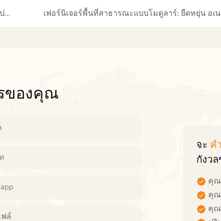
เฟอร์นิเจอร์โรงแรมที่ยั่งยืน: นวัตกรรมและการปฏิบัติในวัสดุที่เป็นมิตรต่อสิ่งแวดล้อม
เฟอร
ารของคุณ
ล
จะ
คำ
ัท
กังว
คุณ
sapp
คุณ
คุณส
ไฟล์