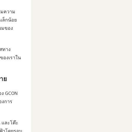
ตามความ
เล็กน้อย
รวมของ
าศทาง
ั่นของเราใน
บาย
ของ GCON
ต้องการ
น และโต๊ะ
งฟ้าโดยรอบ