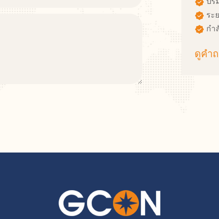
ปริ
ระย
กำล
ดูคำถ