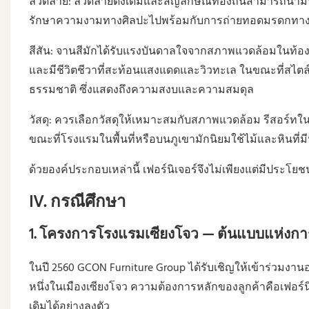
ลวดลาย: ลวดลายดั้งเดิมและสัญลักษณ์ท้องถิ่นสามารถนำมา
รักษาความงามทางศิลปะไปพร้อมกับการถ่ายทอดมรดกทา
สีสัน: จานสีมักได้รับแรงบันดาลใจจากสภาพแวดล้อมในท้องถ
และมีชีวิตชีวาที่สะท้อนแสงแดดและวิวทะเล ในขณะที่สไตล์
ธรรมชาติ ซึ่งแสดงถึงความสงบและความสมดุล
วัสดุ: ควรเลือกวัสดุให้เหมาะสมกับสภาพแวดล้อม รีสอร์ทในเ
ขณะที่โรงแรมในพื้นที่หรือบนภูเขามักนิยมใช้ไม้และหินที่
ด้วยองค์ประกอบเหล่านี้ เฟอร์นิเจอร์จึงไม่เพียงแต่มีประโ
IV. กรณีศึกษา
1. โครงการโรงแรมเซียงโจว — ต้นแบบแห่ง
ในปี 2560 GCON Furniture Group ได้รับเชิญให้เข้าร่วมงา
หนึ่งในเมืองเซียงโจว ความต้องการหลักของลูกค้าคือเฟอ
เดิมได้อย่างลงตัว