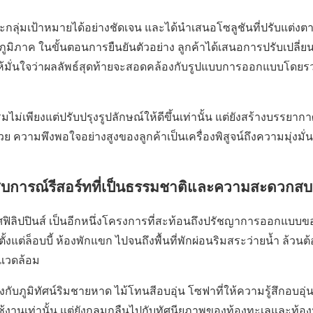
ุ่มเป้าหมายได้อย่างชัดเจน และได้นำเสนอโซลูชันที่ปรับแต่ง
าค ในขั้นตอนการยืนยันตัวอย่าง ลูกค้าได้เสนอการปรับเปลี่ยน
ื่อให้มั่นใจว่าผลลัพธ์สุดท้ายจะสอดคล้องกับรูปแบบการออกแบบโดย
ไม่เพียงแต่ปรับปรุงรูปลักษณ์ให้ดีขึ้นเท่านั้น แต่ยังสร้างบรรยาก
ีกด้วย ความพึงพอใจอย่างสูงของลูกค้าเป็นเครื่องพิสูจน์ถึงความมุ่งม
ระสบการณ์รีสอร์ทที่เป็นธรรมชาติและความสะดวกส
ทศฟิลิปปินส์ เป็นอีกหนึ่งโครงการที่สะท้อนถึงปรัชญาการออกแบบ
ตั้งแต่ล็อบบี้ ห้องพักแขก ไปจนถึงพื้นที่พักผ่อนริมสระว่ายน้ำ ล้วน
แวดล้อม
บภูมิทัศน์ริมชายหาด ไม้โทนสีอบอุ่น โซฟาที่ให้ความรู้สึกอบอุ่
งานเท่านั้น แต่ยังกลมกลืนไปกับทัศนียภาพของท้องทะเลและท้อ