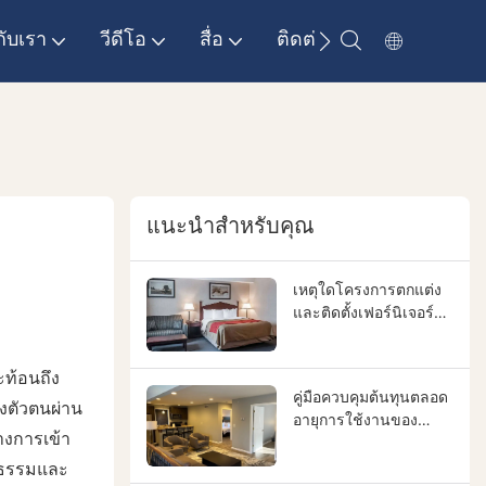
กับเรา
วีดีโอ
สื่อ
ติดต่อเรา
แนะนำสำหรับคุณ
เหตุใดโครงการตกแต่ง
และติดตั้งเฟอร์นิเจอร์
และอุปกรณ์ในโรงแรม
จึงขาดการควบคุม
ะท้อนถึง
ระหว่างนักออกแบบ ผู้รับ
คู่มือควบคุมต้นทุนตลอด
เหมา และซัพพลายเออร์
งตัวตนผ่าน
อายุการใช้งานของ
และจะแก้ไขปัญหานี้ได้
างการเข้า
เฟอร์นิเจอร์โรงแรม |
อย่างไร
ลดต้นทุนการเปลี่ยน
ฒนธรรมและ