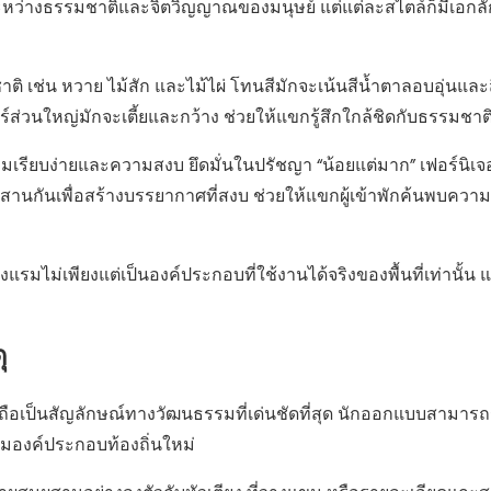
งระหว่างธรรมชาติและจิตวิญญาณของมนุษย์ แต่แต่ละสไตล์ก็มีเอกล
าติ เช่น หวาย ไม้สัก และไม้ไผ่ โทนสีมักจะเน้นสีน้ำตาลอบอุ่นและส
่วนใหญ่มักจะเตี้ยและกว้าง ช่วยให้แขกรู้สึกใกล้ชิดกับธรรมชาต
รียบง่ายและความสงบ ยึดมั่นในปรัชญา “น้อยแต่มาก” เฟอร์นิเจอร์
จ ผสมผสานกันเพื่อสร้างบรรยากาศที่สงบ ช่วยให้แขกผู้เข้าพักค้นพบค
รมไม่เพียงแต่เป็นองค์ประกอบที่ใช้งานได้จริงของพื้นที่เท่านั้น แต
ุ
ถือเป็นสัญลักษณ์ทางวัฒนธรรมที่เด่นชัดที่สุด นักออกแบบสามารถ
วามองค์ประกอบท้องถิ่นใหม่