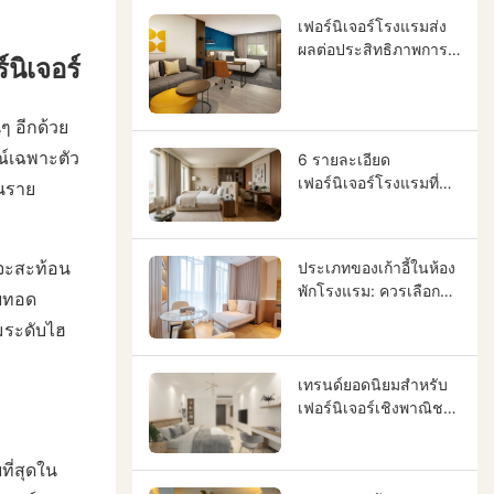
ทดแทนและเพิ่มผล
ตอบแทนจากการลงทุน |
เฟอร์นิเจอร์โรงแรมส่ง
GCON
ผลต่อประสิทธิภาพการ
ิเจอร์
ทำงานของพนักงาน
ทำความสะอาดและเพิ่ม
ผลตอบแทนจากการ
ๆ อีกด้วย
ลงทุนด้านการดำเนิน
์เฉพาะตัว
6 รายละเอียด
งานอย่างไร
เฟอร์นิเจอร์โรงแรมที่
านราย
แขกสังเกตเห็นมากที่สุด
(และเหตุใดจึงมีความ
สำคัญในการออกแบบ
มจะสะท้อน
ประเภทของเก้าอี้ในห้อง
โรงแรม)
พักโรงแรม: ควรเลือก
ายทอด
แบบไหน และทำไมจึง
มระดับไฮ
เหมาะกับคุณ
เทรนด์ยอดนิยมสำหรับ
เฟอร์นิเจอร์เชิงพาณิชย์:
คู่มือฉบับสมบูรณ์สำหรับ
เฟอร์นิเจอร์ของคุณ
ี่สุดใน