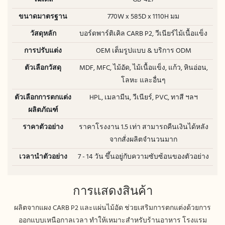
ขนาดมาตรฐาน
770W x 585D x 1110H มม
วัสดุหลัก
บอร์ดพาร์ติเคิล CARB P2, วีเนียร์ไม้เนื้อแข็ง
การปรับแต่ง
OEM เต็มรูปแบบ & บริการ ODM
ตัวเลือกวัสดุ
MDF, MFC, ไม้อัด, ไม้เนื้อแข็ง, แก้ว, หินอ่อน,
โลหะ และอื่นๆ
ตัวเลือกการตกแต่ง
HPL, เมลามีน, วีเนียร์, PVC, ทาสี ฯลฯ
ผลิตภัณฑ์
ราคาตัวอย่าง
ราคาโรงงาน 1.5 เท่า สามารถคืนเงินได้หลัง
จากสั่งผลิตจำนวนมาก
เวลานำตัวอย่าง
7 - 14 วัน ขึ้นอยู่กับความซับซ้อนของตัวอย่าง
การแสดงสินค้า
ผลิตจากแผง CARB P2 และแผ่นไม้อัด ช่วยเสริมการตกแต่งด้วยการ
ออกแบบเหนือกาลเวลา ทำให้เหมาะสำหรับร้านอาหาร โรงแรม