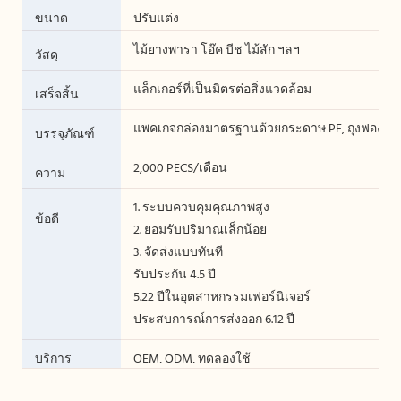
ขนาด
ปรับแต่ง
ไม้ยางพารา โอ๊ค บีช ไม้สัก ฯลฯ
วัสดุ
แล็กเกอร์ที่เป็นมิตรต่อสิ่งแวดล้อม
เสร็จสิ้น
แพคเกจกล่องมาตรฐานด้วยกระดาษ PE, ถุงฟอง, โฟม
บรรจุภัณฑ์
2,000 PECS/เดือน
ความ
สามารถใน
1. ระบบควบคุมคุณภาพสูง
การผลิต
ข้อดี
2. ยอมรับปริมาณเล็กน้อย
3. จัดส่งแบบทันที
รับประกัน 4.5 ปี
5.22 ปีในอุตสาหกรรมเฟอร์นิเจอร์
ประสบการณ์การส่งออก 6.12 ปี
บริการ
OEM, ODM, ทดลองใช้