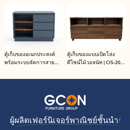
ตู้เก็บของอเนกประสงค์
ตู้เก็บของแบบเปิดโล่ง
พร้อมระบบจัดการสาย
ดีไซน์ไม้วอลนัท | CIS-207 -
เคเบิล | CIS-25-L - GCON
GCON
ผู้ผลิตเฟอร์นิเจอร์พาณิชย์ชั้นนำ!