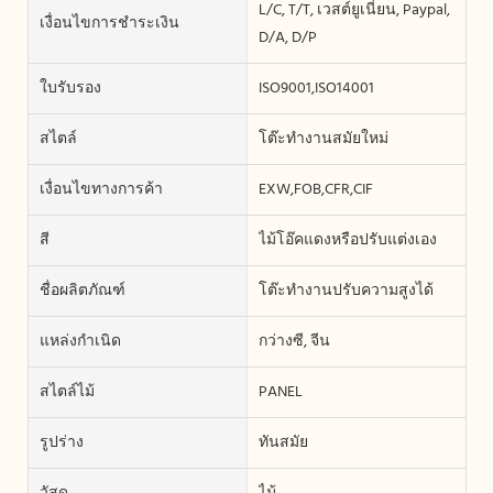
L/C, T/T, เวสต์ยูเนี่ยน, Paypal,
เงื่อนไขการชำระเงิน
D/A, D/P
ใบรับรอง
ISO9001,ISO14001
สไตล์
โต๊ะทำงานสมัยใหม่
เงื่อนไขทางการค้า
EXW,FOB,CFR,CIF
สี
ไม้โอ๊คแดงหรือปรับแต่งเอง
ชื่อผลิตภัณฑ์
โต๊ะทำงานปรับความสูงได้
แหล่งกำเนิด
กว่างซี, จีน
สไตล์ไม้
PANEL
รูปร่าง
ทันสมัย