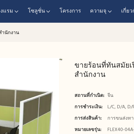
โรงแรม
โซลูชั่น
โครงการ
ความจุ
เกี่ยว
นสำนักงาน
ขายร้อนที่ทันสมัยเ
สำนักงาน
สถานที่กำเนิด:
จีน
การชำระเงิน:
L/C, D/A, D/
การส่งสินค้า:
การขนส่งทา
หมายเลขรุ่น:
FLEX40-04A