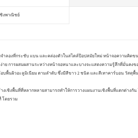
เชิงพาณิชย์
ำลองที่กระชับ แบน และคล่องตัวในสไตล์ป๊อปสมัยใหม่
หน้าจอความคิดขนา
้ง่าย
การผสมผสานระหว่างหน้าจอหนาและบางจะแสดงความรู้สึกที่มั่นคงข
บพื้นผิวอะลูมิเนียม ตามลำดับ ซึ่งมีสีขาว 2 ชนิด
และสีเทาคาร์บอน วัสดุพื
างเชิงพื้นที่ที่หลากหลายสามารถทำให้การวางแผนงานเชิงพื้นที่แตกต่างกัน
ี่
โดยรวม