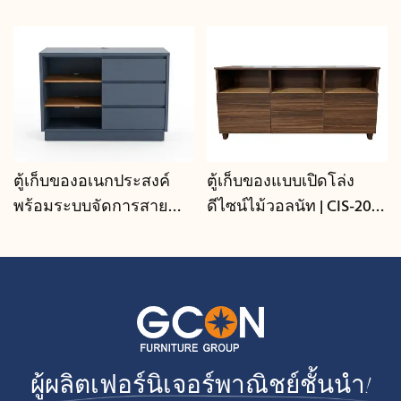
ตู้เก็บของแบบเปิดโล่ง
ตู้เก็บของและตู้ข้างแบบ
ดีไซน์ไม้วอลนัท | CIS-207 -
หลายช่อง ดีไซน์ทันสมัย ​​|
GCON
GCON GR-303B-CG-L
ผู้ผลิตเฟอร์นิเจอร์พาณิชย์ชั้นนำ!