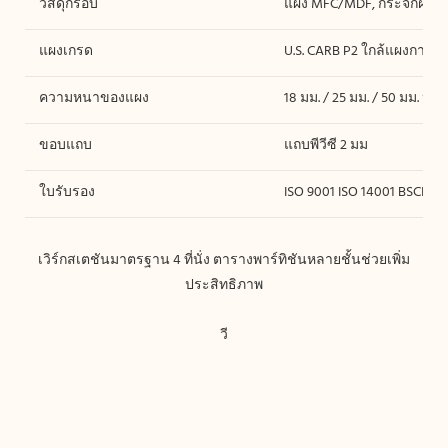
วัสดุกรอบ
แผง MFC/MDF, กระจกฝ้า, ผ้า
แผงเกรด
U.S. CARB P2 ใกล้แผงการปล
ความหนาของแผง
18 มม. / 25 มม. / 50 มม. ห
ขอบแถบ
แถบพีวีซี 2 มม
ใบรับรอง
ISO 9001 ISO 14001 BSCI
เวิร์กสเตชันมาตรฐาน 4 ที่นั่ง ตารางพาร์ทิชันหลายชั้นช่วยเพิ่ม
วี