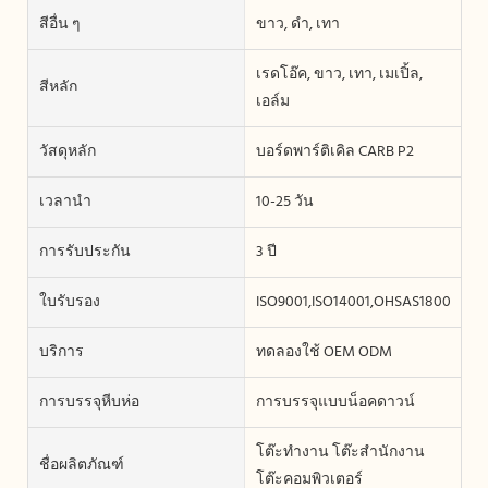
สีอื่น ๆ
ขาว, ดำ, เทา
เรดโอ๊ค, ขาว, เทา, เมเปิ้ล,
สีหลัก
เอล์ม
วัสดุหลัก
บอร์ดพาร์ติเคิล CARB P2
เวลานำ
10-25 วัน
การรับประกัน
3 ปี
ใบรับรอง
ISO9001,ISO14001,OHSAS18001
บริการ
ทดลองใช้ OEM ODM
การบรรจุหีบห่อ
การบรรจุแบบน็อคดาวน์
โต๊ะทำงาน โต๊ะสำนักงาน
ชื่อผลิตภัณฑ์
โต๊ะคอมพิวเตอร์