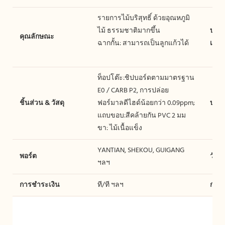
รายการไม้บริสุทธิ์ ด้วยอุณหภูมิ
ไม้ ธรรมชาติมากขึ้น
บริกา
คุณลักษณะ
ฉากกั้น: สามารถเป็นลูกแก้วได้
เพิ่ม
ท็อปโต๊ะ:ชิปบอร์ดตามมาตรฐาน
E0 / CARB P2, การปล่อย
ชิ้นส่วน & วัสดุ
ฟอร์มาลดีไฮด์น้อยกว่า 0.09ppm;
บรรจ
แถบขอบ:สีคล้ายกัน PVC 2 มม
ขา: ไม้เนื้อแข็ง
YANTIAN, SHEKOU, GUIGANG
พอร์ต
วันจั
ฯลฯ
การชำระเงิน
ที/ที ฯลฯ
การร