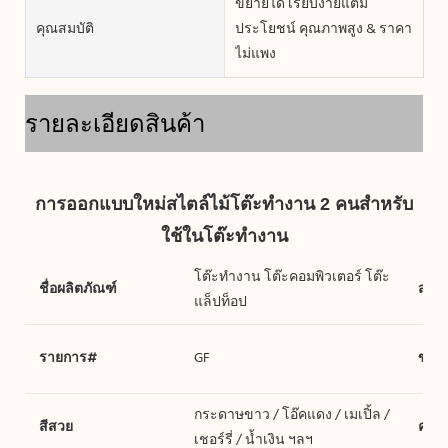
ขยายได้ เรียบง่ายแต่มี
คุณสมบัติ
ประโยชน์ คุณภาพสูง & ราคา
ไม่แพง
รายละเอียดสินค้า
การออกแบบใหม่สไตล์ไม้โต๊ะทำงาน 2 คนสำหรับ
โต๊ะทำงาน โต๊ะคอมพิวเตอร์ โต๊ะ
ชื่อผลิตภัณฑ์
สไตล
แล็ปท็อป
รายการ#
GF
ขนา
กระดาษขาว / โอ๊คแดง / เมเปิ้ล /
สีสวย
ควา
เชอร์รี่ / น้ำเงิน ฯลฯ