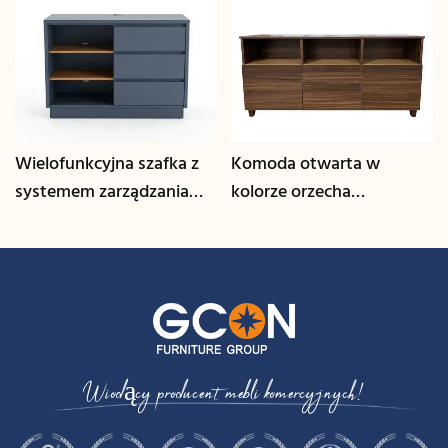
Wielofunkcyjna szafka z
Komoda otwarta w
systemem zarządzania
kolorze orzecha
kablami | CIS-25-L - GCON
włoskiego | CIS-207 -
GCON
Wiodący producent mebli komercyjnych!