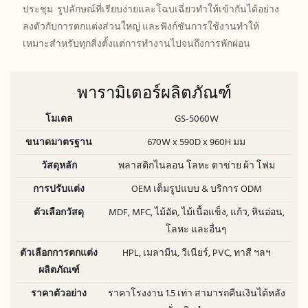
ประชุม รูปลักษณ์ที่เรียบง่ายและโฉบเฉี่ยวทำให้เข้ากันได้อย่าง
ลงตัวกับการตกแต่งส่วนใหญ่ และฟังก์ชันการใช้งานทำให้
เหมาะสำหรับทุกสิ่งตั้งแต่การทำงานไปจนถึงการพักผ่อน
พารามิเตอร์ผลิตภัณฑ์
โมเดล
GS-5060W
ขนาดมาตรฐาน
670W x 590D x 960H มม
วัสดุหลัก
พลาสติกไนลอน โลหะ ตาข่าย ผ้า โฟม
การปรับแต่ง
OEM เต็มรูปแบบ & บริการ ODM
ตัวเลือกวัสดุ
MDF, MFC, ไม้อัด, ไม้เนื้อแข็ง, แก้ว, หินอ่อน,
โลหะ และอื่นๆ
ตัวเลือกการตกแต่ง
HPL, เมลามีน, วีเนียร์, PVC, ทาสี ฯลฯ
ผลิตภัณฑ์
ราคาตัวอย่าง
ราคาโรงงาน 1.5 เท่า สามารถคืนเงินได้หลัง