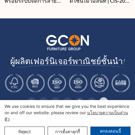
พร้อมระบบจัดการสาย
ดีไซน์ไม้วอลนัท | CIS-207 -
เคเบิล | CIS-25-L - GCON
GCON
ผู้ผลิตเฟอร์นิเจอร์พาณิชย์ชั้นนำ!
We use cookies to ensure that we give you the best experience
on and off our website. please review our
นโยบายความเป็นส่วน
ตัว
ลิขสิทธิ์© 2025 GCON Furniture Group Co. , Ltd. |
แผนผังไซต์
ตกลงตอนนี้
Reject
การตั้งค่าคุกกี้